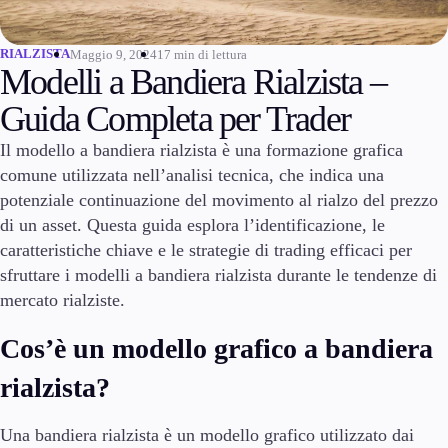
Investire
Investire
RIALZISTA
Maggio 9, 2024
17 min di lettura
Modelli a Bandiera Rialzista –
Istituzionale
Copy trading
Guida Completa per Trader
Il modello a bandiera rialzista è una formazione grafica
comune utilizzata nell’analisi tecnica, che indica una
Condizioni
potenziale continuazione del movimento al rialzo del prezzo
Depositi e prelievi
di un asset. Questa guida esplora l’identificazione, le
caratteristiche chiave e le strategie di trading efficaci per
sfruttare i modelli a bandiera rialzista durante le tendenze di
mercato rialziste.
Conti
Classico
Cos’è un modello grafico a bandiera
Premier
VIP
rialzista?
Demo
Una bandiera rialzista è un modello grafico utilizzato dai
Piattaforme