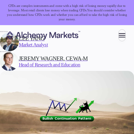
CFDs are complex instruments and come with a high risk of losing money rapidly due to
leverage. Most retail clients lose money when trading CFDs.
You should consider whether
you understand how CFDs work and whether you can afford to take the high risk of losing
your money.
SCRITTO DA:
LEE YANG
Market Analyst
Trading
REVISIONATO DA:
JEREMY WAGNER, CEWA-M
Head of Research and Education
Mercati
Forex
Indici
Azioni
Materie prime
Criptovalute
ETF