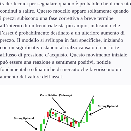
trader tecnici per segnalare quando è probabile che il mercato
continui a salire. Questo modello appare solitamente quando
i prezzi subiscono una fase correttiva a breve termine
all’interno di un trend rialzista più ampio, indicando che
Piattaforme di trading
l’asset è probabilmente destinato a un ulteriore aumento di
MetaTrader
TradingView
prezzo. Il modello si sviluppa in fasi specifiche, iniziando
API FIX
con un significativo slancio al rialzo causato da un forte
afflusso di pressione d’acquisto. Questo movimento iniziale
Strumenti e Formazione
può essere una reazione a sentiment positivi, notizie
fondamentali o dinamiche di mercato che favoriscono un
aumento del valore dell’asset.
Strumenti di trading
FXBlue
Trading Central
VPS
Requisiti di margine