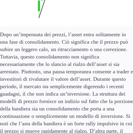
Formazione
Candele
Strategie di trading
Indicatori
Dopo un’impennata dei prezzi, l’asset entra solitamente in
Guide
una fase di consolidamento. Ciò significa che il prezzo può
subire un leggero calo, un ritracciamento o una correzione.
Chi siamo
Tuttavia, questo consolidamento non significa
necessariamente che lo slancio al rialzo dell’asset si sia
arrestato. Piuttosto, una pausa temporanea consente a trader e
investitori di rivalutare il valore dell’asset. Durante questo
Il Gruppo
periodo, il mercato sta semplicemente digerendo i recenti
Chi siamo
guadagni, il che non indica un’inversione. La struttura dei
FAQ
modelli di prezzo fornisce un indizio sul fatto che la porzione
News Aziendali
della bandiera sia un consolidamento che porta a una
Contattaci
continuazione o semplicemente un modello di inversione. Si
noti che l’asta della bandiera è un forte rally impulsivo in cui
It
il prezzo si muove rapidamente al rialzo. D’altra parte, il