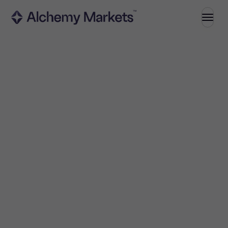
Trading
Mercati
Forex
Indici
Azioni
Materie prime
Criptovalute
ETF
Investire
Investire