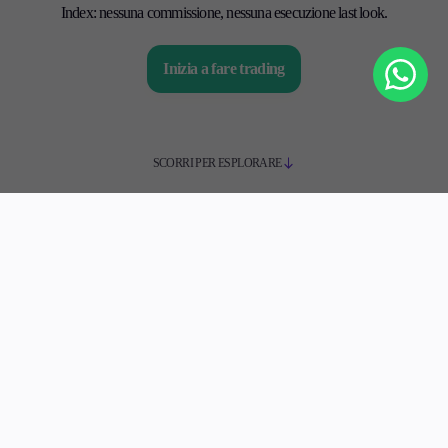
Index: nessuna commissione, nessuna esecuzione last look.
Inizia a fare trading
SCORRI PER ESPLORARE
I migliori CFD sugli indici
Il nostro Indice Top
CFDS
Strumento
Spread (Pips)