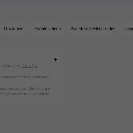
Documenti
Portale Clienti
Piattaforma MetaTrader
Depo
Informazioni di trading
Azioni Societarie
Operazioni societarie se
Scadenze Futures Tassi
i registrazione,
Clicca Qui
.
Swap Prossime
e completare un breve questionario.
festività
Orari dell'ora legale
siano associati a un altro conto già
l è già presente nei nostri sistemi.
Formazione