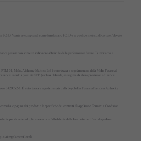
on i CFD. Valuta se comprendi come funzionano i CFD e se puoi permetterti di correre l'elevato
rformance passate non sono un indicatore affidabile delle performance future. Ti invitiamo a
's, PTM 01, Malta. Alchemy Markets Ltd è autorizzata e regolamentata dalla Malta Financial
izi in tutti i paesi del SEE (esclusa l'Islanda) in regime di libera prestazione di servizi
zione 8429852-1. È autorizzata e regolamentata dalla Seychelles Financial Services Authority
 consulta le pagine dei prodotti e le specifiche dei contratti. Si applicano Termini e Condizioni
à per il contenuto, l'accuratezza o l'affidabilità delle fonti esterne. L'uso di qualsiasi
gi o ai regolamenti locali.