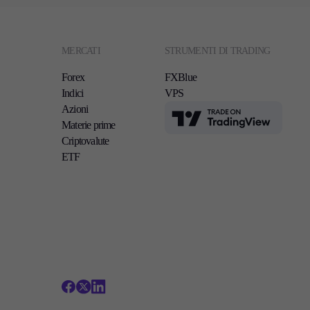
MERCATI
STRUMENTI DI TRADING
Forex
FXBlue
Indici
VPS
Azioni
TradingView
Materie prime
Criptovalute
ETF