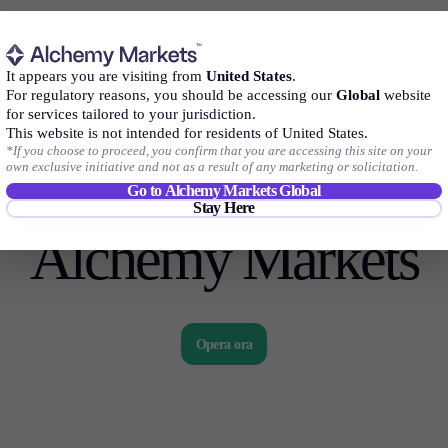
It appears you are visiting from
United States
.
For regulatory reasons, you should be accessing our
Global
website
for services tailored to your jurisdiction.
This website is not intended for residents of United States.
*If you choose to proceed, you confirm that you are accessing this site on your
own exclusive initiative and not as a result of any marketing or solicitation.
nizia a operare
oggi c
Go to Alchemy Markets Global
Stay Here
Alchemy Markets
Opera ora