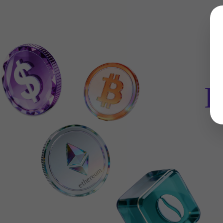
It
En
De
Sv
I
It
Es