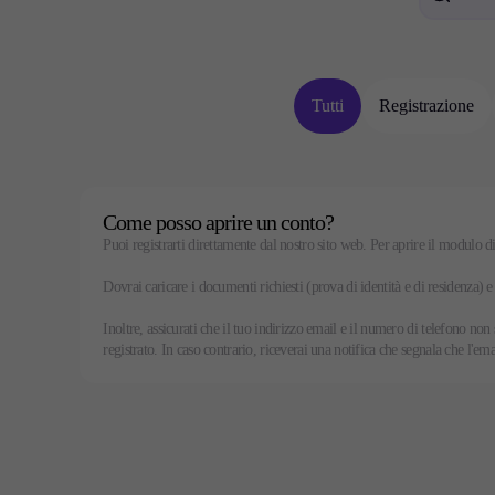
Materie prime
Criptovalute
ETF
Tutti
Registrazione
Come posso aprire un conto?
Investire
Puoi registrarti direttamente dal nostro sito web. Per aprire il modulo d
Investire
Dovrai caricare i documenti richiesti (prova di identità e di residenza) 
Istituzionale
Copy Trading
Inoltre, assicurati che il tuo indirizzo email e il numero di telefono non 
registrato. In caso contrario, riceverai una notifica che segnala che l'emai
Condizioni