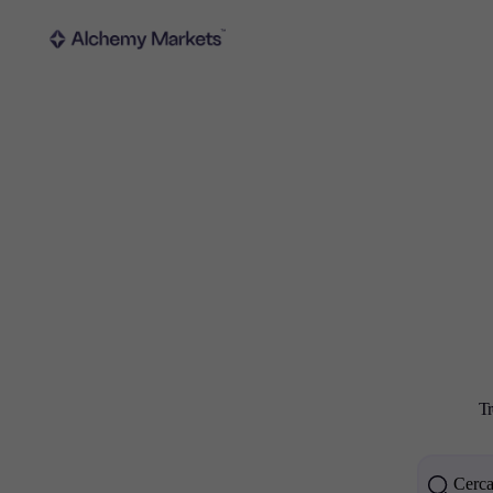
Trading
Piattafo
Mercati
Piattafor
Tr
Forex
MetaTrad
Indici
Trading
Azioni
API FIX