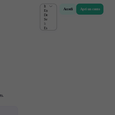
It
Accedi
Apri un conto
En
De
Sv
It
Es
one
Chi siamo
Il Gruppo
ts.
Chi siamo
Comunicati Stampa
FAQ