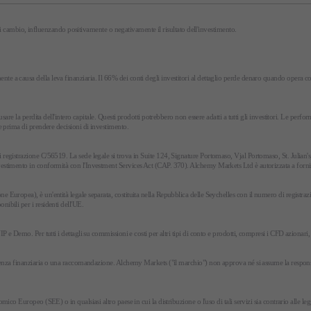
i di cambio, influenzando positivamente o negativamente il risultato dell'investimento.
e a causa della leva finanziaria. Il 66% dei conti degli investitori al dettaglio perde denaro quando opera c
usare la perdita dell'intero capitale. Questi prodotti potrebbero non essere adatti a tutti gli investitori. Le pe
e prima di prendere decisioni di investimento.
 registrazione C/56519. La sede legale si trova in Suite 124, Signature Portomaso, Vjal Portomaso, St. Julian
timento in conformità con l'Investment Services Act (CAP. 370). Alchemy Markets Ltd è autorizzata a fornire serv
 Europea), è un'entità legale separata, costituita nella Repubblica delle Seychelles con il numero di registra
ibili per i residenti dell'UE.
 e Demo. Per tutti i dettagli su commissioni e costi per altri tipi di conto e prodotti, compresi i CFD azionari,
enza finanziaria o una raccomandazione. Alchemy Markets ("il marchio") non approva né si assume la responsabilit
co Europeo (SEE) o in qualsiasi altro paese in cui la distribuzione o l'uso di tali servizi sia contrario alle leg