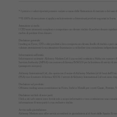
* I prezzi e i valori riportati possono variare a causa delle fluttuazioni di mercato e dei tass
**Il 100% di esecuzione si applica esclusivamente a determinati prodotti negoziati in borsa.
Attenzione ai rischi:
I CFD sono strumenti complessi e comportano un elevato rischio di perdere denaro rapidament
rischio di perdere il tuo denaro.
Disclaimer generale:
l trading su Forex, CFD e altri prodotti a leva comporta un elevato livello di rischio e può ca
valutare attentamente la tua situazione finanziaria e a richiedere una consulenza indipendent
Informazioni sull'entità:
Informazioni societarie: Alchemy Markets Ltd è una società costituita a Malta con numero di
Services Authority (MFSA) con numero di licenza IS/56519 per la fornitura di servizi di inves
(passaporto europeo).
Alchemy International Ltd, che opera con il nome di Alchemy Markets (al di fuori dell'Unione
(FSA) con il numero di licenza SD136. I servizi di Alchemy International Ltd non sono dispon
Disclaimer sul prodotto:
Offriamo trading senza commissioni su Forex, Indici e Metalli per i conti Classic, Premier, VIP
Disclaimer sui link di terze parti:
I link a siti web esterni sono forniti solo a scopo informativo e non costituiscono una consul
informazione di terze parti è a tuo esclusivo rischio
Avviso sulla giurisdizione:
Alchemy Markets non offre servizi ai residenti in giurisdizioni al di fuori dello Spazio Economi