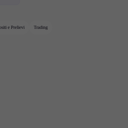
Contattaci
Carriere
siti e Prelievi
Trading
ttimanali