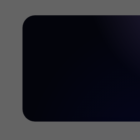
Depositi e prelievi
Conti
Classico
Premier
VIP
Demo
Partner