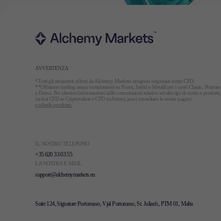
AVVERTENZA
*Tutti gli strumenti offerti da Alchemy Markets vengono negoziati come CFD.
**Offriamo trading senza commissioni su Forex, Indici e Metalli per i conti Classic, Premier
e Demo. Per ulteriori informazioni sulle commissioni relative ad altri tipi di conto e prodotti,
inclusi CFD su Criptovalute e CFD su Azioni, puoi consultare le nostre pagine
e schede prodotto.
IL NOSTRO TELEFONO
+35 620 33 03 55
LA NOSTRA E-MAIL
support@alchemymarkets.eu
Suite 124, Signature Portomaso, Vjal Portomaso, St. Julian's, PTM 01, Malta