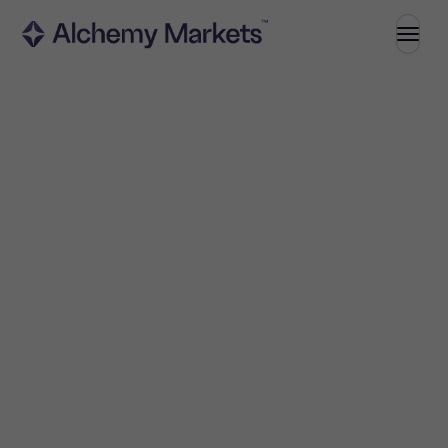
Handel
Marknader
Valutahandel
Index
Aktier
Råvaror
Kryptovalutor
ETFs
Investera
Hög avkastning