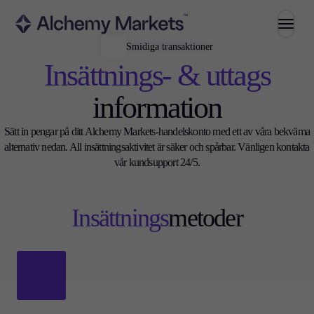
Smidiga transaktioner
Handel
Insättnings- & uttags
information
Sätt in pengar på ditt Alchemy Markets-handelskonto med ett av våra bekväma
Marknader
alternativ nedan. All insättningsaktivitet är säker och spårbar. Vänligen kontakta
Valutahandel
vår kundsupport 24/5.
Index
Aktier
Råvaror
Insättnings
metoder
Kryptovalutor
ETFs
Investera
Hög avkastning