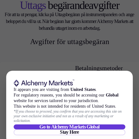
Uttags
begärandeavgifter
För att ta ut pengar, klicka på Uttagsbegäran på instrumentpanelen och ange
beloppet du vill ta ut. När begäran har gjorts kommer Alchemy Markets att
behandla uttaget inom en arbetsdag.
Avgifter för uttagsbegäran
Betalningsmetoder
Credit Kort
It appears you are visiting from
United States
.
For regulatory reasons, you should be accessing our
Global
website for services tailored to your jurisdiction.
Banköverföring
This website is not intended for residents of United States.
*If you choose to proceed, you confirm that you are accessing this site on
your own exclusive initiative and not as a result of any marketing or
solicitation.
EPS Überweisung
Go to Alchemy Markets Global
Stay Here