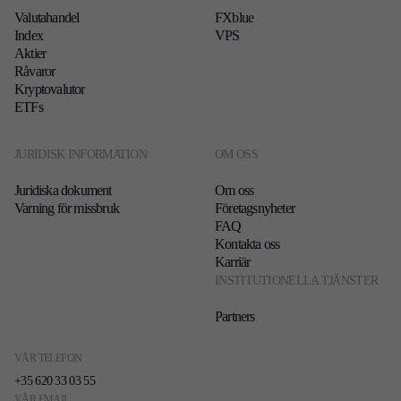
Valutahandel
FXblue
Index
VPS
Aktier
TradingView
Råvaror
Kryptovalutor
ETFs
JURIDISK INFORMATION
OM OSS
Juridiska dokument
Om oss
Varning för missbruk
Företagsnyheter
FAQ
Kontakta oss
Karriär
INSTITUTIONELLA TJÄNSTER
Partners
VÅR TELEFON
+35 620 33 03 55
VÅR EMAIL