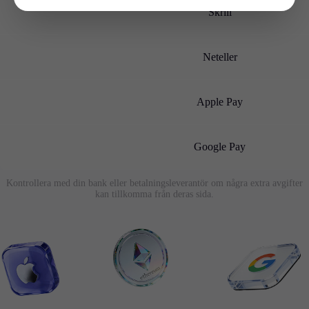
Skrill
Neteller
Apple Pay
Google Pay
Kontrollera med din bank eller betalningsleverantör om några extra avgifter
kan tillkomma från deras sida.