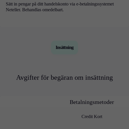
Terminsförfall
Sätt in pengar på ditt handelskonto via e-betalningssystemet
Neteller. Behandlas omedelbart.
Swappräntor
Kommande helgdagar
Schema för sommartid
Insättning
Utbildning
Ljusstakar
Handelsstrategier
Indikatorer
Guider
Avgifter för begäran om insättning
Om oss
Betalningsmetoder
Credit Kort
Företag
Om oss