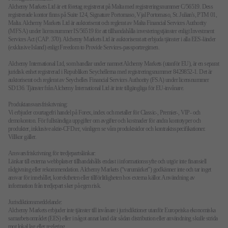
Alchemy Markets Ltd är ett företag registrerat på Malta med registreringsnummer C/56519. Dess
registrerade kontor finns på Suite 124, Signature Portomaso, Vjal Portomaso, St. Julian's, PTM 01,
Malta. Alchemy Markets Ltd är auktoriserat och reglerat av Malta Financial Services Authority
(MFSA) under licensnummer IS/56519 för att tillhandahålla investeringstjänster enligt Investment
Services Act (CAP. 370). Alchemy Markets Ltd är auktoriserat att erbjuda tjänster i alla EES-länder
(exklusive Island) enligt Freedom to Provide Services-passportregimen.
Alchemy International Ltd, som handlar under namnet Alchemy Markets (utanför EU), är en separat
juridisk enhet registrerad i Republiken Seychellerna med registreringsnummer 8429852-1. Det är
auktoriserat och reglerat av Seychelles Financial Services Authority (FSA) under licensnummer
SD136. Tjänster från Alchemy International Ltd är inte tillgängliga för EU-invånare.
Produktansvarsfriskrivning:
Vi erbjuder courtagefri handel på Forex, index och metaller för Classic-, Premier-, VIP- och
demokonton. För fullständiga uppgifter om avgifter och kostnader för andra kontotyper och
produkter, inklusive aktie-CFD:er, vänligen se våra produktsidor och kontraktsspecifikationer.
Villkor gäller.
Ansvarsfriskrivning för tredjepartslänkar:
Länkar till externa webbplatser tillhandahålls endast i informationssyfte och utgör inte finansiell
rådgivning eller rekommendation. Alchemy Markets (“varumärket”) godkänner inte och tar inget
ansvar för innehållet, korrektheten eller tillförlitligheten hos externa källor. Användning av
information från tredjepart sker på egen risk.
Jurisdiktionsmeddelande:
Alchemy Markets erbjuder inte tjänster till invånare i jurisdiktioner utanför Europeiska ekonomiska
samarbetsområdet (EES) eller i något annat land där sådan distribution eller användning skulle strida
mot lokal lag eller reglering.