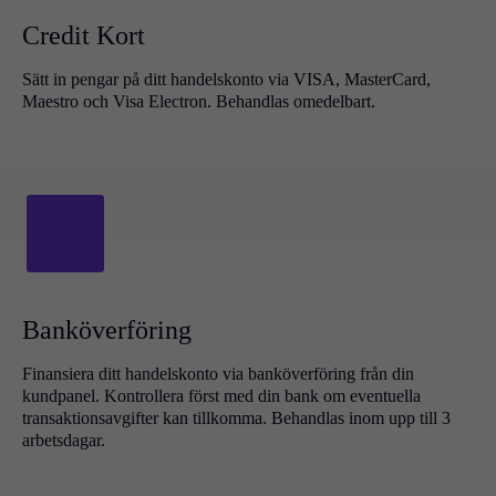
Institutionell
Credit Kort
Copy Trading
Sätt in pengar på ditt handelskonto via VISA, MasterCard,
Maestro och Visa Electron. Behandlas omedelbart.
Villkor
Insättningar och uttag
Konton
Klassisk
Premier
Banköverföring
VIP
Demo
Finansiera ditt handelskonto via banköverföring från din
kundpanel. Kontrollera först med din bank om eventuella
Plattformar
transaktionsavgifter kan tillkomma. Behandlas inom upp till 3
arbetsdagar.