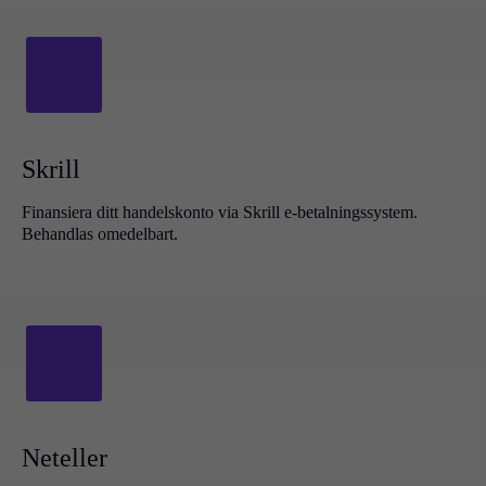
Handelsplattformar
Metatrader
TradingView
FIX API
Verktyg & Utbildning
Skrill
Finansiera ditt handelskonto via Skrill e-betalningssystem.
Behandlas omedelbart.
Handelsverktyg
FXblue
VPS
Marginalkrav
Trading Info
Företagshändelser
Neteller
Veckovisa bolagshändelser