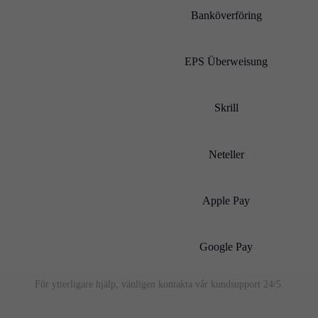
Företagsnyheter
Banköverföring
FAQ
Kontakta oss
Karriär
EPS Überweisung
Sv
Skrill
En
De
Neteller
Sv
Apple Pay
It
Es
Google Pay
För ytterligare hjälp, vänligen kontakta vår kundsupport 24/5.