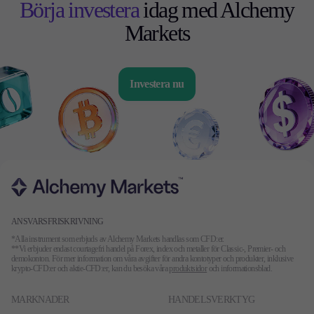
Börja investera
idag med Alchemy
Markets
Investera nu
ANSVARSFRISKRIVNING
*Alla instrument som erbjuds av Alchemy Markets handlas som CFD:er.
**Vi erbjuder endast courtagefri handel på Forex, index och metaller för Classic-, Premier- och
demokonton. För mer information om våra avgifter för andra kontotyper och produkter, inklusive
krypto-CFD:er och aktie-CFD:er, kan du besöka våra
produktsidor
och informationsblad.
MARKNADER
HANDELSVERKTYG