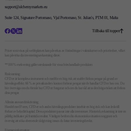
support@alchemymarkets.eu
Suite 124, Signature Portomaso, Vjal Portomaso, St. Julian's, PTM 01, Malta
Tillbaka till toppen
Priser som visas på webbplatsen kan påverkas av förändringar i valutakurser och prisrörelser, vilket
kan påverka din investeringsavkastning därav.
**100 % exekvering gäller uteslutande för vissa börshandlade produkter.
Riskvarning:
CFD:er är komplexa instrument och medför en hög risk att snabbt förlora pengar på grund av
hävstångseffekt. 66 % av privatkunders konton förlorar pengar när de handlar CFD:er hos oss. Du
bör överväga om du förstår hur CFD:er fungerar och om du har råd att ta den höga risken att förlora
dina pengar.
Allmän ansvarsfriskrivning:
Handel med Forex, CFD:er och andra hävstångsprodukter innebär en hög risk och kan leda till
förlust av hela ditt kapital. Dessa produkter passar inte alla investerare. Historisk avkastning är inte en
pålitlig indikator på framtida resultat. Vänligen bedöm din ekonomiska situation noggrant och
överväg att söka oberoende rådgivning innan du fattar investeringsbeslut.
Företagsinformation: