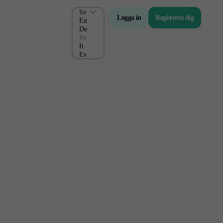
Sv
Logga in
Registrera dig
En
De
Sv
It
Es
g
Om oss
Företag
Om oss
Företagsnyheter
FAQ