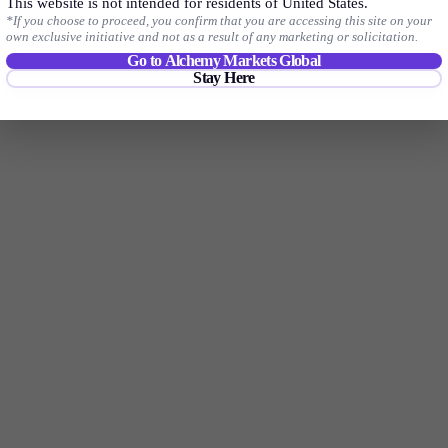
Handla, investera och spekulera i dina favorit-US-, UK- och EU-aktie-
This website is not intended for residents of United States.
*If you choose to proceed, you confirm that you are accessing this site on your
CFD:er med snäva spreadar, låga provisioner och förstklassig exekvering.
own exclusive initiative and not as a result of any marketing or solicitation.
Go to Alchemy Markets Global
Stay Here
Börja handla