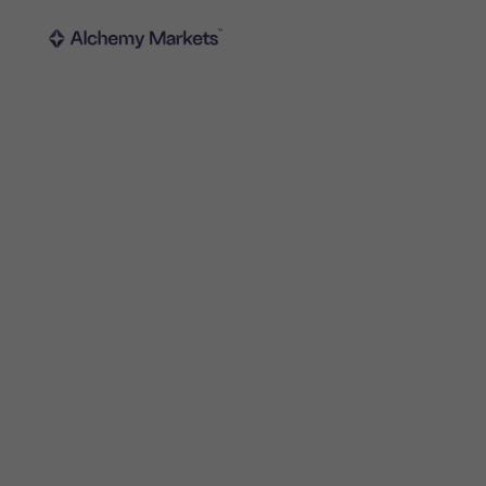
Handel
Plattfor
Marknader
Handelsp
Valutahandel
Metatrad
Index
Trading
Aktier
FIX API