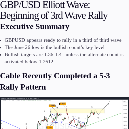
GBP/USD Elliott Wave:
Investera
Beginning of 3rd Wave Rally
Hög avkastning
Institutionell
Executive Summary
Copy Trading
GBPUSD appears ready to rally in a third of third wave
The June 26 low is the bullish count’s key level
Bullish targets are 1.36-1.41 unless the alternate count is
Villkor
Insättningar och uttag
activated below 1.2612
Cable Recently Completed a 5-3
Rally Pattern
Konton
Klassisk
Premier
VIP
Demo
Plattformar