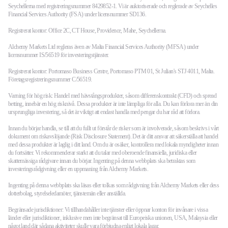
Seychellerna med registreringsnummer 8429852-1. Vi är auktoriserade och reglerade av Seychelles
Financial Services Authority (FSA) under licensnummer SD136.
Registrerat kontor: Office 2C, CT House, Providence, Mahe, Seychellerna.
Alchemy Markets Ltd regleras även av Malta Financial Services Authority (MFSA) under
licensnummer IS/56519 för investeringstjänster.
Registrerat kontor: Portomaso Business Centre, Portomaso PTM 01, St Julian's STJ 4011, Malta.
Företagsregistreringsnummer C/56519.
Varning för hög risk: Handel med hävstångsprodukter, såsom differenskontrakt (CFD) och spread
betting, innebär en hög risknivå. Dessa produkter är inte lämpliga för alla. Du kan förlora mer än din
ursprungliga investering, så det är viktigt att endast handla med pengar du har råd att förlora.
Innan du börjar handla, se till att du fullt ut förstår de risker som är involverade, såsom beskrivs i vårt
dokument om riskavslöjande (Risk Disclosure Statement). Det är ditt ansvar att säkerställa att handel
med dessa produkter är laglig i ditt land. Om du är osäker, kontrollera med lokala myndigheter innan
du fortsätter. Vi rekommenderar starkt att du talar med oberoende finansiella, juridiska eller
skattemässiga rådgivare innan du börjar. Ingenting på denna webbplats ska betraktas som
investeringsrådgivning eller en uppmaning från Alchemy Markets.
Ingenting på denna webbplats ska läsas eller tolkas som rådgivning från Alchemy Markets eller dess
dotterbolag, styrelseledamöter, tjänstemän eller anställda.
Begränsade jurisdiktioner: Vi tillhandahåller inte tjänster eller öppnar konton för invånare i vissa
länder eller jurisdiktioner, inklusive men inte begränsat till Europeiska unionen, USA, Malaysia eller
något land där sådana aktiviteter skulle vara förbjudna enligt lokala lagar.