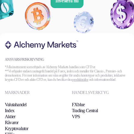
Investera nu
ANSVARSFRISKRIVNING
*Alla instrument som erbjuds av Alchemy Markets handlas som CFD:er.
**Vi erbjuder endast courtagefri handel på Forex, index och metaller för Classic-, Premier- och
demokonton. För mer information om våra avgifter för andra kontotyper och produkter, inklusive
krypto-CFD:er och aktie-CFD:er, kan du besöka våra
produktsidor
och informationsblad.
MARKNADER
HANDELSVERKTYG
Valutahandel
FXblue
Index
Trading Central
Aktier
VPS
Råvaror
Kryptovalutor