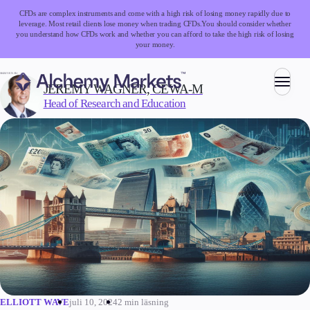
CFDs are complex instruments and come with a high risk of losing money rapidly due to
leverage. Most retail clients lose money when trading CFDs.
You should consider whether
you understand how CFDs work and whether you can afford to take the high risk of losing
your money.
SKRIVEN AV:
JEREMY WAGNER, CEWA-M
Head of Research and Education
Handel
Marknader
Valutahandel
Index
Aktier
Råvaror
Kryptovalutor
ETFs
juli 10, 2024
2 min läsning
ELLIOTT WAVE