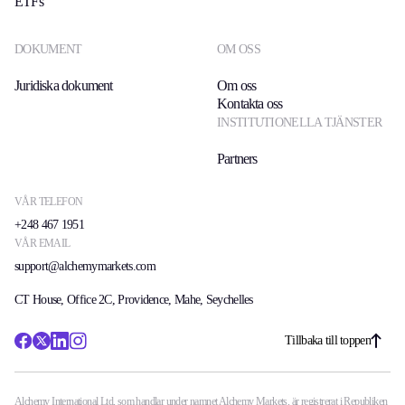
ETFs
DOKUMENT
OM OSS
Juridiska dokument
Om oss
Kontakta oss
INSTITUTIONELLA TJÄNSTER
Partners
VÅR TELEFON
+248 467 1951
VÅR EMAIL
support@alchemymarkets.com
CT House, Office 2C, Providence, Mahe, Seychelles
Tillbaka till toppen
Alchemy International Ltd, som handlar under namnet Alchemy Markets, är registrerat i Republiken