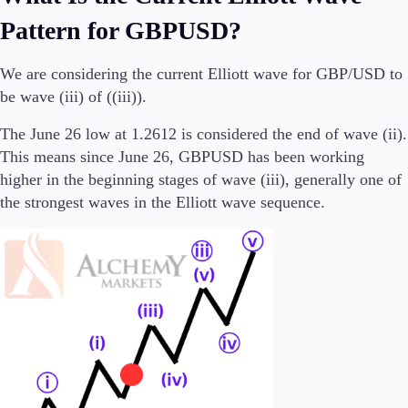
Utbildning
Pattern for GBPUSD?
Ljusstakar
Handelsstrategier
We are considering the current Elliott wave for GBP/USD to
Indikatorer
be wave (iii) of ((iii)).
Guider
The June 26 low at 1.2612 is considered the end of wave (ii).
Om oss
This means since June 26, GBPUSD has been working
higher in the beginning stages of wave (iii), generally one of
the strongest waves in the Elliott wave sequence.
Företag
Om oss
Företagsnyheter
Kontakta oss