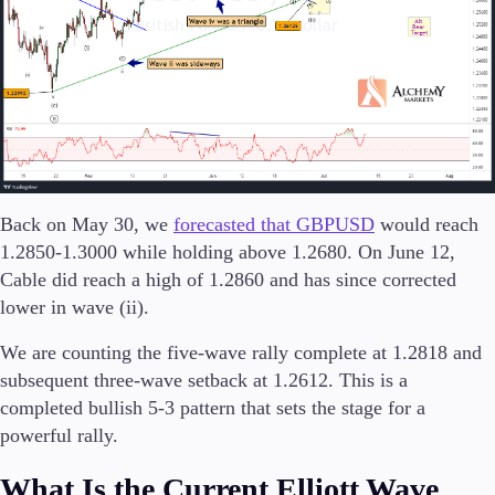
Handelsplattformar
Metatrader
FIX API
Tools & Education
Back on May 30, we
forecasted that GBPUSD
would reach
1.2850-1.3000 while holding above 1.2680. On June 12,
Cable did reach a high of 1.2860 and has since corrected
lower in wave (ii).
Handelsverktyg
FXblue
We are counting the five-wave rally complete at 1.2818 and
Trading Central
subsequent three-wave setback at 1.2612. This is a
VPS
completed bullish 5-3 pattern that sets the stage for a
Marginalkrav
powerful rally.
What Is the Current Elliott Wave