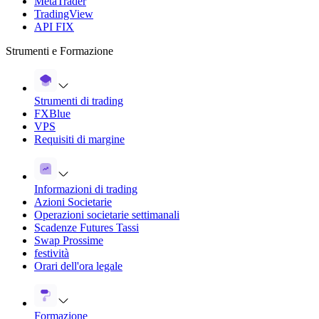
MetaTrader
TradingView
API FIX
Strumenti e Formazione
Strumenti di trading
FXBlue
VPS
Requisiti di margine
Informazioni di trading
Azioni Societarie
Operazioni societarie settimanali
Scadenze Futures Tassi
Swap Prossime
festività
Orari dell'ora legale
Formazione