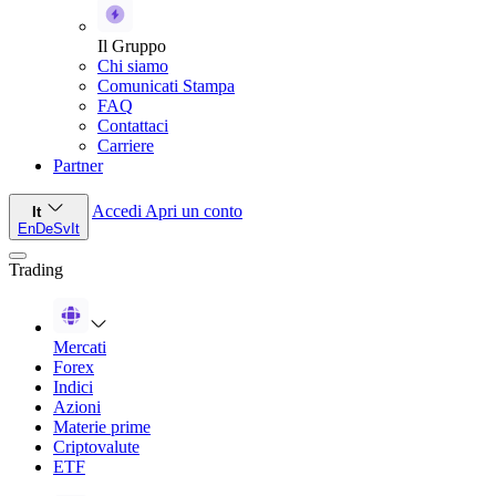
Il Gruppo
Chi siamo
Comunicati Stampa
FAQ
Contattaci
Carriere
Partner
Accedi
Apri un conto
It
En
De
Sv
It
Trading
Mercati
Forex
Indici
Azioni
Materie prime
Criptovalute
ETF