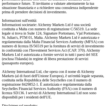
performance future. Ti invitiamo a valutare attentamente la tua
situazione finanziaria e a richiedere una consulenza indipendente
prima di prendere decisioni di investimento.
Informazioni sull'entità:
Informazioni societarie: Alchemy Markets Ltd è una società
costituita a Malta con numero di registrazione C/56519. La sede
legale si trova in Suite 124, Signature Portomaso, Vjal Portomaso,
St. Julian's, PTM 01, Malta. Alchemy Markets Ltd è autorizzata e
regolamentata dalla Malta Financial Services Authority (MFSA) con
numero di licenza IS/56519 per la fornitura di servizi di investimento
in conformità con l'Investment Services Act (CAP. 370). Alchemy
Markets Ltd è autorizzata a fornire servizi in tutti i paesi del SEE
(esclusa l'Islanda) in regime di libera prestazione di servizi
(passaporto europeo).
Alchemy International Ltd, che opera con il nome di Alchemy
Markets (al di fuori dell'Unione Europea), è un'entità legale separata,
costituita nella Repubblica delle Seychelles con il numero di
registrazione 8429852-1. È autorizzata e regolamentata dalla
Seychelles Financial Services Authority (FSA) con il numero di
licenza SD136. I servizi di Alchemy International Ltd non sono
disponibili per i residenti dell'UE.
Disclaimer sul prodotto: