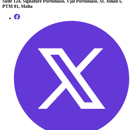
Suite 124, Signature Portomaso, Vjal Portomaso, St. Julian's,
PTM 01, Malta