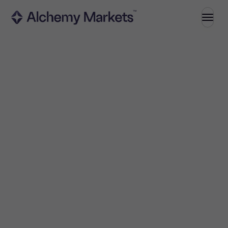
Comercio
Mercados
Forex
Índices
Acciones
Materias primas
Criptomonedas
ETF
Invertir
Alto rendimiento