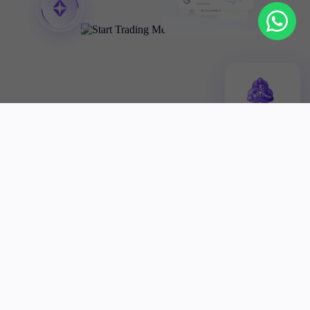
MetaTrader MT4 para PC
Descargar