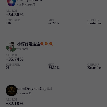
von
Kyriakos T
ALL ROI
+54.30%
KOPIERER
MDD
GEBÜHR
816
-7.22%
Kostenlos
小悟好运连连
von
智强
ALL ROI
+35.74%
KOPIERER
MDD
GEBÜHR
26
-36.30%
Kostenlos
t.me/DraykonCapital
von
Anna R
ALL ROI
+32.18%