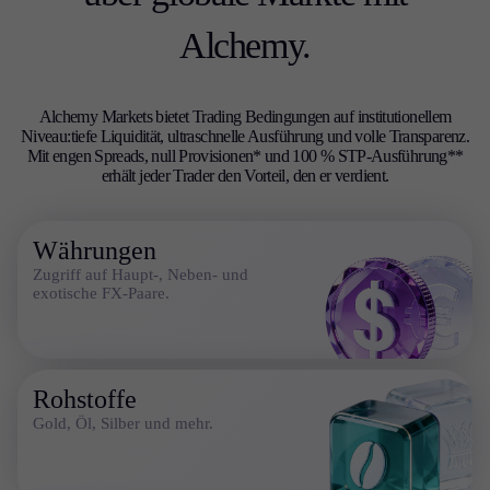
Futures-Ablauftermine
Alchemy.
Swap-Sätze
Bevorstehende Feiertage
Zeitplan für die Sommerzeit
Alchemy Markets bietet Trading Bedingungen auf institutionellem
Niveau:tiefe Liquidität, ultraschnelle Ausführung und volle Transparenz.
Mit engen Spreads, null Provisionen* und 100 % STP-Ausführung**
erhält jeder Trader den Vorteil, den er verdient.
Bildung
Kerzen
Handelsstrategien
Währungen
Indikatoren
Zugriff auf Haupt-, Neben- und
Leitfäden
exotische FX-Paare.
Über uns
Rohstoffe
Gold, Öl, Silber und mehr.
Unternehmen
Über uns