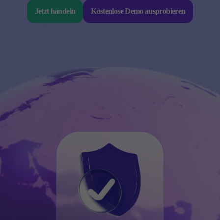
Institutionell
Jetzt handeln
Kostenlose Demo ausprobieren
Copy Trading
Bedingungen
Einzahlungen und Abhebungen
Konten
Classic
Premier
VIP
Demo
Plattformen