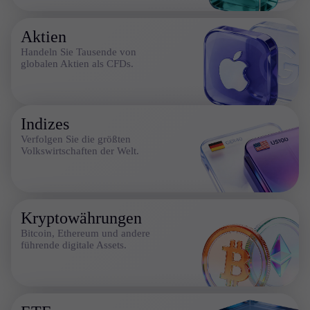
Unternehmensnachrichten
FAQs
Kontaktieren Sie uns
Aktien
Karriere
Handeln Sie Tausende von
globalen Aktien als CFDs.
De
En
Indizes
Verfolgen Sie die größten
De
Volkswirtschaften der Welt.
Sv
It
Kryptowährungen
Es
Bitcoin, Ethereum und andere
führende digitale Assets.