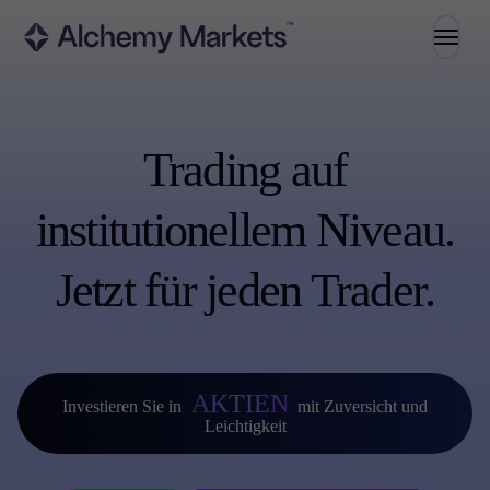
Handel
Trading auf
Märkte
institutionellem Niveau.
Forex
Indizes
Jetzt für jeden Trader.
Aktien
Rohstoffe
Kryptowährungen
ETFs
AKTIEN
Investieren Sie in
mit Zuversicht und
Leichtigkeit
Investieren
ZinsPlus Konto