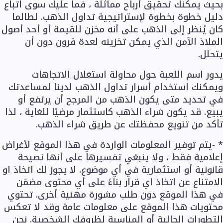
بحيث يمكنك تحقيق أرباح مماثلة ، فما عليك سوى اتباع
دليل خطوة بخطوة لإستراتيجية تداول الذهب. لطالما
كان يُنظر إلى الذهب على أنه مخزن للقيمة أو أحد أصول
الملاذ الآمن الذي يمكن تخزينه لعدة قرون دون أن
يتحلل.
يدور اسم اللعبة حول محاولة استغلال الاتجاهات
ويمكنك استخدام أسرار تداول الذهب لدينا لمساعدتك
في تحديد متى يكون الذهب من المرجح أن يرتفع أو
يبيع. قد يكون شراء الذهب كاستثمار مرضيًا للغاية ، لذا
تأكد من تنويع محفظتك عن طريق شراء الذهب.
* -يتم توفير المعلومات الواردة في هذا الموقع لأغراض
إعلامية فقط ، ولا ينبغي تفسيرها على أنها نصيحة
قانونية أو استثمارية في أي موضوع. لا يجوز لك اتخاذ او
الامتناع عن اتخاذ اي قرار بناءً على أي محتوى مضمّن
في هذا الموقع دون طلب مشورة مهنية أخرى. تحتوي
محتويات هذا الموقع على معلومات عامة وقد لا تعكس
التطورات الحالية أو المناسبة لظروفك الشخصية. نحن