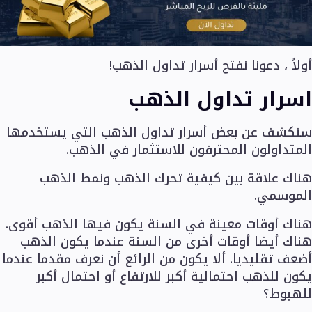
معلومات التداول
إجراءات الشركات
إجراءات الشركات الأسبوعية
تواريخ انتهاء عقود الآجل
أولاً ، دعونا نفتح أسرار تداول الذهب!
أسعار السواب
العطلات القادمة
اسرار تداول الذهب
جدول مواعيد التوقيت الصيفي
سنكشف عن بعض أسرار تداول الذهب التي يستخدمها
معلومات عنا
المتداولون المحترفون للاستثمار في الذهب.
هناك علاقة بين كيفية تحرك الذهب ونمط الذهب
الموسمي.
الشركة
هناك أوقات معينة في السنة يكون فيها الذهب أقوى.
نبذة عنا
أخبار الشركة
هناك أيضا أوقات أخرى من السنة عندما يكون الذهب
الأسئلة الشائعة
أضعف تقليديا. ألا يكون من الرائع أن نعرف مقدما عندما
اتصل بنا
يكون للذهب احتمالية أكبر للارتفاع أو احتمال أكبر
الوظائف
للهبوط؟