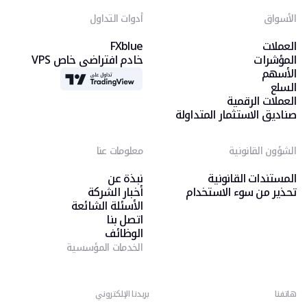
الأسواق
أدوات التداول
العملات
FXblue
المؤشرات
خادم افتراضي خاص VPS
الأسهم
TradingView
السلع
العملات الرقمية
صناديق الاستثمار المتداولة
الشؤون القانونية
معلومات عنا
المستندات القانونية
نبذة عن
تحذير من سوء الاستخدام
أخبار الشركة
الأسئلة الشائعة
اتصل بنا
الوظائف
الخدمات المؤسسية
هاتفنا
بريدنا الإلكتروني