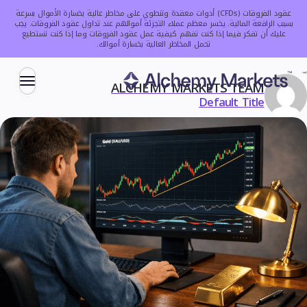
عقود الفروقات (CFDs) أدوات معقدة وتنطوي على مخاطر عالية بخسارة الأموال بسرعة
بسبب الرافعة المالية. يخسر معظم عملاء التجزئة أموالهم عند تداول عقود الفروقات.
يجب
عليك أن تفكر فيما إذا كنت تفهم كيفية عمل عقود الفروقات وما إذا كنت تستطيع
تحمل المخاطر العالية بخسارة أموالك.
كتبه:
ALCHEMY MARKETS TEAM
Default Title
التداول
الأسواق
العملات
المؤشرات
الأسهم
السلع
العملات الرقمية
صناديق الاستثمار المتداولة