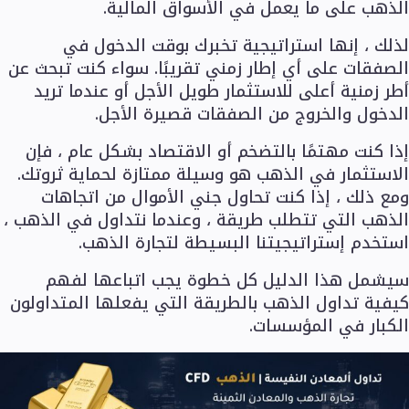
الذهب على ما يعمل في الأسواق المالية.
لذلك ، إنها استراتيجية تخبرك بوقت الدخول في
الصفقات على أي إطار زمني تقريبًا. سواء كنت تبحث عن
منصات التداول
أطر زمنية أعلى للاستثمار طويل الأجل أو عندما تريد
ميتاتريدر
الدخول والخروج من الصفقات قصيرة الأجل.
FIX API
TradingView
إذا كنت مهتمًا بالتضخم أو الاقتصاد بشكل عام ، فإن
الاستثمار في الذهب هو وسيلة ممتازة لحماية ثروتك.
الأدوات والتعليم
ومع ذلك ، إذا كنت تحاول جني الأموال من اتجاهات
الذهب التي تتطلب طريقة ، وعندما نتداول في الذهب ،
استخدم إستراتيجيتنا البسيطة لتجارة الذهب.
سيشمل هذا الدليل كل خطوة يجب اتباعها لفهم
الأدوات
FXblue
كيفية تداول الذهب بالطريقة التي يفعلها المتداولون
خادم افتراضي خاص VPS
الكبار في المؤسسات.
شروط الهامش