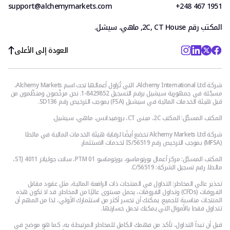
support@alchemymarkets.com
+248 467 1951
المكتب رقم 2C, CT House, ماهي، سيشل.
العودة إلى الأعلى
شركة Alchemy International Ltd، التي تُزاول أعمالها تحت اسم Alchemy Markets،
مسجّلة في جمهورية سيشيل برقم التسجيل 8429852-1. نحن مرخّصون ومنظّمون من
قبل هيئة الخدمات المالية في سيشيل (FSA) بموجب الترخيص رقم SD136.
المكتب المسجَّل: المكتب 2C، مبنى CT، بروفيدانس، ماهي، سيشيل.
شركة Alchemy Markets Ltd تخضع أيضًا لرقابة هيئة الخدمات المالية في مالطا
(MFSA) بموجب الترخيص رقم IS/56519 لخدمات الاستثمار.
المكتب المسجّل: مركز أعمال بورتوماسو، بورتوماسو PTM 01، سانت جوليانز STJ 4011،
مالطا. رقم تسجيل الشركة: C/56519.
تحذير عالي المخاطر: التداول في المنتجات ذات الرافعة المالية، مثل عقود مقابل
الفروقات (CFDs) وتداول الفروقات، يحمل مستوى عاليًا من المخاطر. قد لا تكون هذه
المنتجات مناسبة للجميع. يمكنك أن تخسر أكثر من استثمارك الأولي، لذا من المهم أن
تتداول فقط بالأموال التي يمكنك تحمل خسارتها.
قبل أن تبدأ التداول، تأكد من فهمك الكامل للمخاطر المرتبطة به، كما هو موضح في