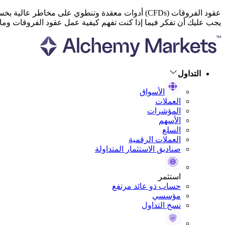
عقود الفروقات (CFDs) أدوات معقدة وتنطوي على مخاطر عالية بخسارة الأموال بسرعة بسبب الرافعة المالية. يخسر معظم عملاء التجزئة أموالهم عند تداول عقود الفروقات.
يجب عليك أن تفكر فيما إذا كنت تفهم كيفية عمل عقود الفروقات وما 
التداول
الأسواق
العملات
المؤشرات
الأسهم
السلع
العملات الرقمية
صناديق الاستثمار المتداولة
استثمر
حساب ذو عائد مرتفع
مؤسسي
نسخ التداول