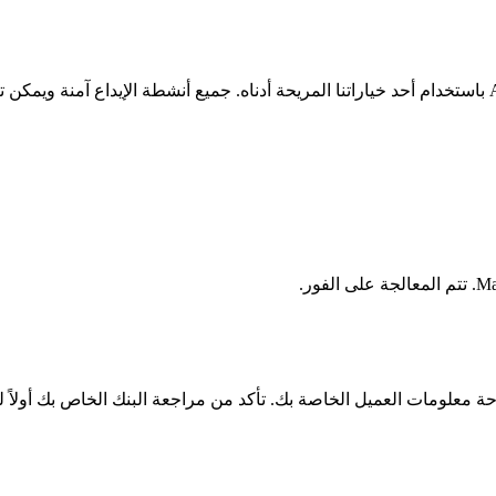
قم بإيداع الأموال في حساب التداول الخاص بك لدى Alchemy Markets باستخدام أحد خياراتنا المريحة أدناه
 معلومات العميل الخاصة بك. تأكد من مراجعة البنك الخاص بك أولاً 