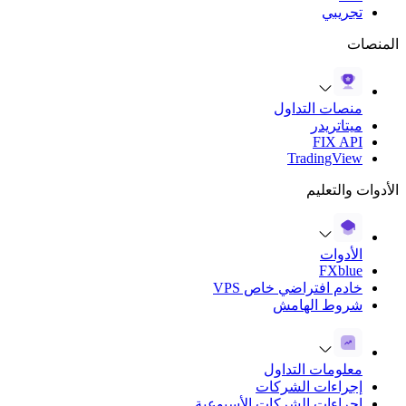
تجريبي
المنصات
منصات التداول
ميتاتريدر
FIX API
TradingView
الأدوات والتعليم
الأدوات
FXblue
خادم افتراضي خاص VPS
شروط الهامش
معلومات التداول
إجراءات الشركات
إجراءات الشركات الأسبوعية