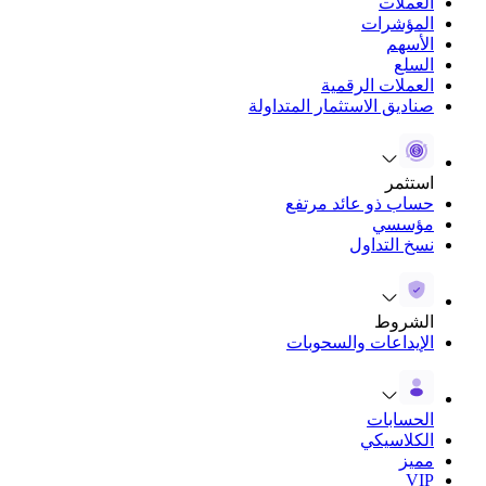
العملات
المؤشرات
الأسهم
السلع
العملات الرقمية
صناديق الاستثمار المتداولة
استثمر
حساب ذو عائد مرتفع
مؤسسي
نسخ التداول
الشروط
الإيداعات والسحوبات
الحسابات
الكلاسيكي
مميز
VIP