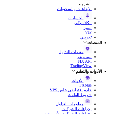
الشروط
الإيداعات والسحوبات
الحسابات
الكلاسيكي
مميز
VIP
تجريبي
المنصات
منصات التداول
ميتاتريدر
FIX API
TradingView
الأدوات والتعليم
الأدوات
FXblue
خادم افتراضي خاص VPS
شروط الهامش
معلومات التداول
إجراءات الشركات
إجراءات الشركات الأسبوعية