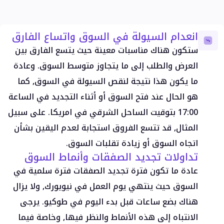
معلومات التداول
إجراءات الشركات
إجراءات الشركات الأسبوعية
انعدام السيولة في السوق واتساع الفارق
تواريخ انتهاء عقود الآجل
ستكون هناك مناسبات معينة حيث يتسع الفارق بين
أسعار السواب
العطلات القادمة
العرض والطلب إلى ما يتجاوز متوسط السوق. وعادة
جدول مواعيد التوقيت الصيفي
ما يكون هذا نتيجة لنقص السيولة في السوق, كما
هو الحال عند فتح السوق أو أثناء التجديد في الساعة
معلومات عنا
17:00 بتوقيت الساحل الشرقي في امريكا. على سبيل
المثال, قد تتسع الفروق استجابة لعدم اليقين بشأن
اتجاه السوق أو زيادة تقلبات السوق.
الشركة
تداولات تجديد الصفقات وأنماط السوق
نبذة عنا
عادة ما تكون فترة تجديد الصفقات فترة سلمية في
أخبار الشركة
الأسئلة الشائعة
السوق حيث ينتهي يوم العمل في نيويورك, ولا يزال
اتصل بنا
هناك بضع ساعات قبل بدء اليوم في طوكيو. يرجى
الوظائف
الانتباه إلى هذه الأنماط والنظر فيها, وخاصة فيما