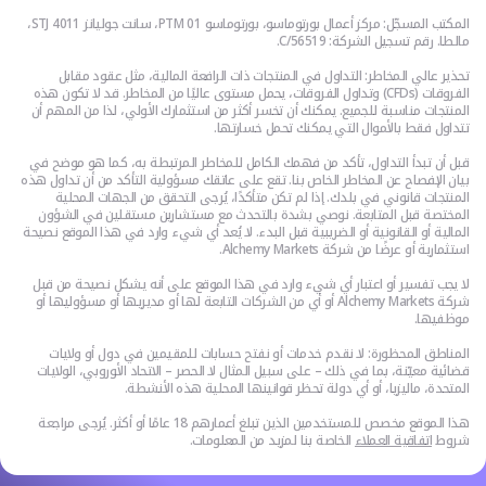
المكتب المسجّل: مركز أعمال بورتوماسو، بورتوماسو PTM 01، سانت جوليانز STJ 4011،
مالطا. رقم تسجيل الشركة: C/56519.
تحذير عالي المخاطر: التداول في المنتجات ذات الرافعة المالية، مثل عقود مقابل
الفروقات (CFDs) وتداول الفروقات، يحمل مستوى عاليًا من المخاطر. قد لا تكون هذه
المنتجات مناسبة للجميع. يمكنك أن تخسر أكثر من استثمارك الأولي، لذا من المهم أن
تتداول فقط بالأموال التي يمكنك تحمل خسارتها.
قبل أن تبدأ التداول، تأكد من فهمك الكامل للمخاطر المرتبطة به، كما هو موضح في
بيان الإفصاح عن المخاطر الخاص بنا. تقع على عاتقك مسؤولية التأكد من أن تداول هذه
المنتجات قانوني في بلدك. إذا لم تكن متأكدًا، يُرجى التحقق من الجهات المحلية
المختصة قبل المتابعة. نوصي بشدة بالتحدث مع مستشارين مستقلين في الشؤون
المالية أو القانونية أو الضريبية قبل البدء. لا يُعد أي شيء وارد في هذا الموقع نصيحة
استثمارية أو عرضًا من شركة Alchemy Markets.
لا يجب تفسير أو اعتبار أي شيء وارد في هذا الموقع على أنه يشكل نصيحة من قبل
شركة Alchemy Markets أو أي من الشركات التابعة لها أو مديريها أو مسؤوليها أو
موظفيها.
المناطق المحظورة: لا نقدم خدمات أو نفتح حسابات للمقيمين في دول أو ولايات
قضائية معيّنة، بما في ذلك – على سبيل المثال لا الحصر – الاتحاد الأوروبي، الولايات
المتحدة، ماليزيا، أو أي دولة تحظر قوانينها المحلية هذه الأنشطة.
هذا الموقع مخصص للمستخدمين الذين تبلغ أعمارهم 18 عامًا أو أكثر. يُرجى مراجعة
شروط
اتفاقية العملاء
الخاصة بنا لمزيد من المعلومات.