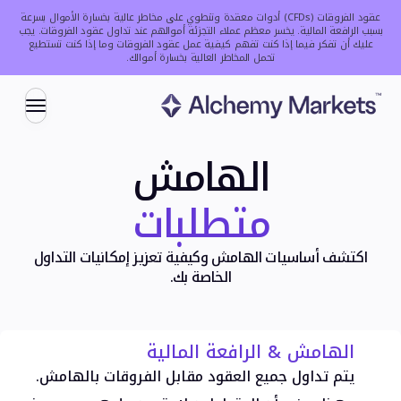
عقود الفروقات (CFDs) أدوات معقدة وتنطوي على مخاطر عالية بخسارة الأموال بسرعة
بسبب الرافعة المالية. يخسر معظم عملاء التجزئة أموالهم عند تداول عقود الفروقات.
يجب
عليك أن تفكر فيما إذا كنت تفهم كيفية عمل عقود الفروقات وما إذا كنت تستطيع
تحمل المخاطر العالية بخسارة أموالك.
التداول
الهامش
متطلبات
الأسواق
العملات
اكتشف أساسيات الهامش وكيفية تعزيز إمكانيات التداول
المؤشرات
الخاصة بك.
الأسهم
السلع
العملات الرقمية
الهامش & الرافعة المالية
صناديق الاستثمار المتداولة
يتم تداول جميع العقود مقابل الفروقات بالهامش.