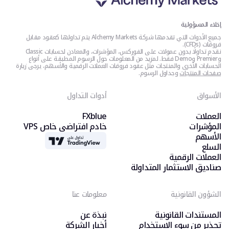
إخلاء المسؤولية
جميع الأدوات التي تقدمها شركة Alchemy Markets يتم تداولها كعقود مقابل
فروقات (CFDs).
نقدم تداولًا بدون عمولات على الفوركس، المؤشرات، والمعادن لحسابات Classic
وPremier وDemo فقط. لمزيد من المعلومات حول الرسوم المطبقة على أنواع
الحسابات الأخرى والمنتجات مثل عقود فروقات العملات الرقمية والأسهم، يرجى زيارة
صفحات المنتجات
وجداول الرسوم.
الأسواق
أدوات التداول
العملات
FXblue
المؤشرات
خادم افتراضي خاص VPS
الأسهم
TradingView
السلع
العملات الرقمية
صناديق الاستثمار المتداولة
الشؤون القانونية
معلومات عنا
المستندات القانونية
نبذة عن
تحذير من سوء الاستخدام
أخبار الشركة