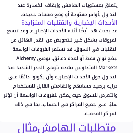
شريكًا
يتعلق بمستويات الهامش وإيقاف الخسارة عند
التداول بأوامر مفتوحة أو وضع صفقات جديدة.
الأحداث الإخبارية والتقلبات المتزايدة
Ar
قد يحدث هذا أيضًا أثناء الأحداث الإخبارية, وقد تتسع
الفروقات بشكل كبير للتعويض عن القدر الهائل من
Ar
التقلبات في السوق. قد تستمر الفروقات الواسعة
En
لبضع ثوانٍ فقط أو لعدة دقائق. توصي Alchemy
Es
Markets المتداولين بشدة بتوخي الحذر الشديد عند
التداول حول الأحداث الإخبارية وأن يكونوا دائمًا على
دراية برصيد حسابهم والهامش القابل للاستخدام
والتعرض للسوق حيث يمكن للفروقات الواسعة أن تؤثر
سلبًا على جميع المراكز في الحساب، بما في ذلك
المراكز المحمية.
متطلبات الهامش
مثال