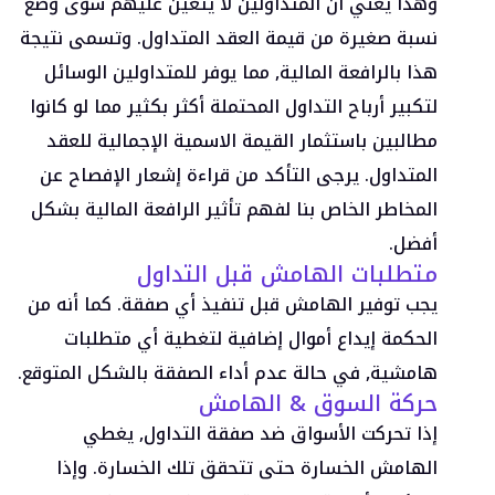
وهذا يعني أن المتداولين لا يتعين عليهم سوى وضع
استثمر
نسبة صغيرة من قيمة العقد المتداول. وتسمى نتيجة
حساب ذو عائد مرتفع
هذا بالرافعة المالية, مما يوفر للمتداولين الوسائل
مؤسسي
لتكبير أرباح التداول المحتملة أكثر بكثير مما لو كانوا
نسخ التداول
مطالبين باستثمار القيمة الاسمية الإجمالية للعقد
المتداول. يرجى التأكد من قراءة إشعار الإفصاح عن
الشروط
المخاطر الخاص بنا لفهم تأثير الرافعة المالية بشكل
الإيداعات والسحوبات
أفضل.
متطلبات الهامش قبل التداول
يجب توفير الهامش قبل تنفيذ أي صفقة. كما أنه من
الحسابات
الحكمة إيداع أموال إضافية لتغطية أي متطلبات
الكلاسيكي
هامشية, في حالة عدم أداء الصفقة بالشكل المتوقع.
مميز
حركة السوق & الهامش
VIP
تجريبي
إذا تحركت الأسواق ضد صفقة التداول, يغطي
الهامش الخسارة حتى تتحقق تلك الخسارة. وإذا
المنصات