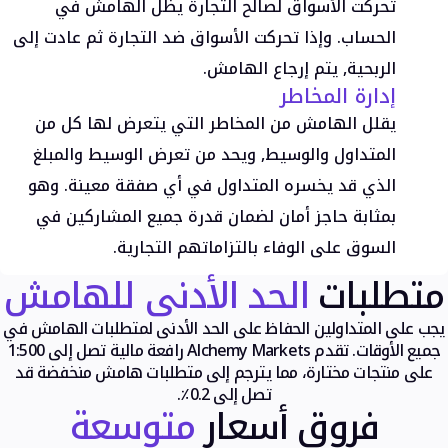
تحركت الأسواق لصالح التجارة يظل الهامش في
الحساب. وإذا تحركت الأسواق ضد التجارة ثم عادت إلى
الربحية, يتم إرجاع الهامش.
منصات التداول
إدارة المخاطر
ميتاتريدر
يقلل الهامش من المخاطر التي يتعرض لها كل من
FIX API
المتداول والوسيط, ويحد من تعرض الوسيط والمبلغ
TradingView
الذي قد يخسره المتداول في أي صفقة معينة. وهو
الأدوات والتعليم
بمثابة حاجز أمان لضمان قدرة جميع المشاركين في
السوق على الوفاء بالتزاماتهم التجارية.
متطلبات
الحد الأدنى للهامش
الأدوات
يجب على المتداولين الحفاظ على الحد الأدنى لمتطلبات الهامش في
FXblue
جميع الأوقات. تقدم Alchemy Markets رافعة مالية تصل إلى 1:500
خادم افتراضي خاص VPS
على منتجات مختارة، مما يترجم إلى متطلبات هامش منخفضة قد
شروط الهامش
تصل إلى 0.2٪.
فروق أسعار
متوسعة