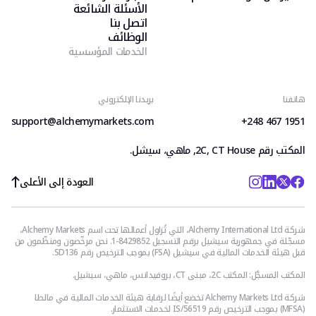
الأسئلة الشائعة
اتصل بنا
الوظائف
الخدمات المؤسسية
هاتفنا
بريدنا الإلكتروني
support@alchemymarkets.com
+248 467 1951
المكتب رقم 2C, CT House, ماهي، سيشل.
العودة إلى الأعلى
شركة Alchemy International Ltd، التي تُزاول أعمالها تحت اسم Alchemy Markets،
مسجّلة في جمهورية سيشيل برقم التسجيل 8429852-1. نحن مرخّصون ومنظّمون من
قبل هيئة الخدمات المالية في سيشيل (FSA) بموجب الترخيص رقم SD136.
المكتب المسجَّل: المكتب 2C، مبنى CT، بروفيدانس، ماهي، سيشيل.
شركة Alchemy Markets Ltd تخضع أيضًا لرقابة هيئة الخدمات المالية في مالطا
(MFSA) بموجب الترخيص رقم IS/56519 لخدمات الاستثمار.